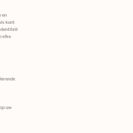
e en
is kunt
dentiteit
n elke
lerende
 op uw