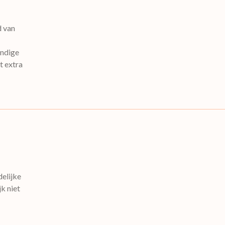
d van
andige
t extra
delijke
jk niet