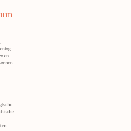
trum
,
ening.
en en
 wonen.
g
gische
chische
hten